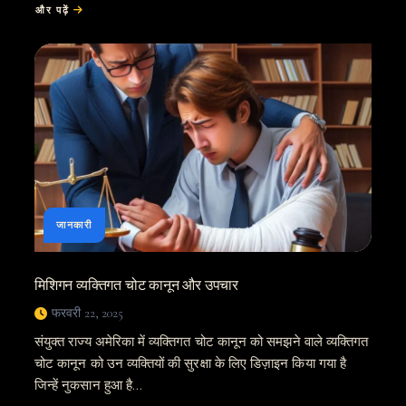
और पढ़ें
बारे
में
पार्किंग
लॉट
में
पैदल
चलने
वालों
को
टक्कर
मारने
के
झंझट
-
मैनी
चहल
जैसे
वकील
की
क्यों
ज़रूरत
है
जानकारी
उनके
अधिकारों
के
लिए
लड़ने
की”
मिशिगन व्यक्तिगत चोट कानून और उपचार
फरवरी 22, 2025
संयुक्त राज्य अमेरिका में व्यक्तिगत चोट कानून को समझने वाले व्यक्तिगत
चोट कानून को उन व्यक्तियों की सुरक्षा के लिए डिज़ाइन किया गया है
जिन्हें नुकसान हुआ है…