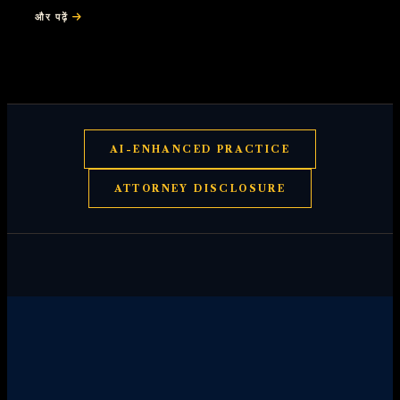
और पढ़ें
बारे
में
परिसर
दायित्व
अवलोकन
AI-ENHANCED PRACTICE
ATTORNEY DISCLOSURE